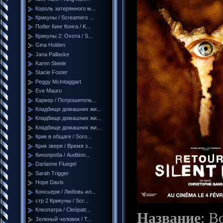
Король затерянного м...
Крикуны / Screamers ...
Побег Кинг Конга / K...
Крикуны 2: Охота / S...
Gina Holden
Jana Pallaske
Karen Steele
Stacie Foster
Peggy McIntaggart
Eve Mauro
Карвер / Потрошитель...
Кладбище домашних жи...
Кладбище домашних жи...
Кладбище домашних жи...
Крик в общаге / Soro...
Крик зверя / Время з...
Кинопроба / Audition...
Darlanne Fluegel
Sarah Trigger
Hope Davis
Консьерж / Любовь ил...
стр 2 Крикуны / Scr...
Клеопатра / Cleópatr...
Название
: В
Зеленый человек / T...