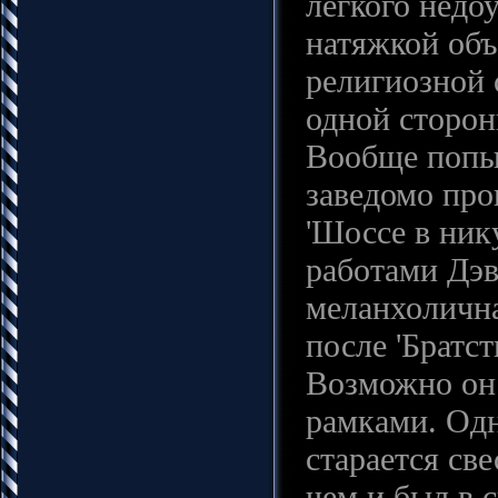
легкого недо
натяжкой объ
религиозной 
одной сторон
Вообще попыт
заведомо про
'Шоссе в нику
работами Дэв
меланхолична
после 'Братст
Возможно он 
рамками. Одн
старается св
чем и был в 