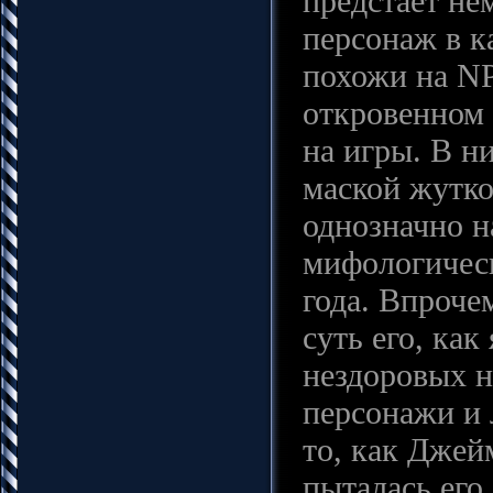
предстает не
персонаж в ка
похожи на NP
откровенном 
на игры. В н
маской жутко
однозначно н
мифологичес
года. Впроче
суть его, ка
нездоровых н
персонажи и 
то, как Джей
пыталась его