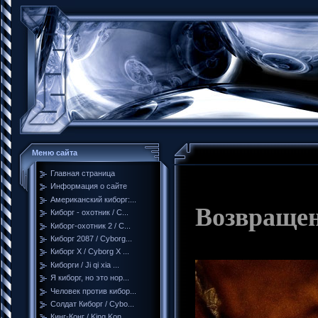
Меню сайта
Главная страница
Информация о сайте
Американский киборг:...
Возвращени
Киборг - охотник / C...
Киборг-охотник 2 / C...
Киборг 2087 / Cyborg...
Киборг X / Cyborg X ...
Киборги / Ji qi xia ...
Я киборг, но это нор...
Человек против кибор...
Солдат Киборг / Cybo...
Кинг-Конг / King Kon...