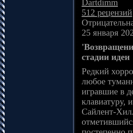
Dartdimm
512 рецензий
Отрицательна
25 января 202
'Возвращени
стадии идеи
Редкий хорро
любое туманн
игравшие в д
клавиатуру, 
Сайлент-Хилл
отметившийся
постепенно п