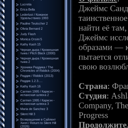
Lucretia
Джеймс Санде
Erica Bella
Lederlust / Кожаное
таинственное
Удовльствиео 1993
Pauline Teutscher 2
найти её там
Olivia Bernard 2
Judy Flash
Джеймс иссле
Monica Orsini 5
образами — к
Kathy Kash 15
Черная дыра / Кромешная
тьма / Pitch Black (2000)
пытается отл
Черная дыра / Кромешная
тьма 2
свою возлюб
Хроники Риддика / The
Chronicles of Riddick (2004)
Риддик / Riddick (2013)
Риддик 1.2.3.....
Страна
: Фра
Kathy Kash 16
Carmen 1995 / Кармэн -
Студия
: Ash
испанская шлюха 2
Carmen 1995 / Кармэн -
Company, The,
испанская шлюха 3
Maria de Sanchez 3
Progress
Silent Hill 3
Возвращение в Сайлент
Продолжите
Хилл / Return to Silent Hill
(2026)