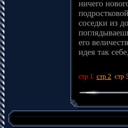
ничего новог
подростковой
соседки из д
поглядываешь
его величест
идея так себ
стр 1
стр 2
стр 3