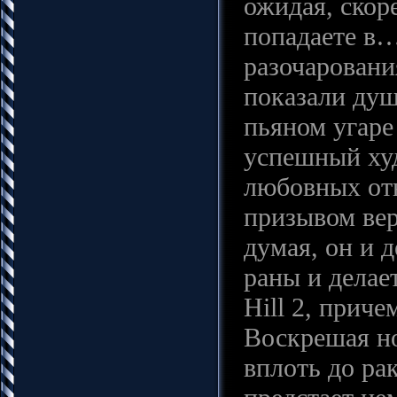
ожидая, скор
попадаете в…
разочаровани
показали душ
пьяном угаре
успешный худ
любовных от
призывом верн
думая, он и 
раны и делае
Hill 2, приче
Воскрешая н
вплоть до ра