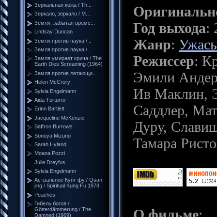
Зеркальная кожа / Th...
Оригинально
Зеркало, зеркало / M...
Год выхода
:
Земля, забытая време...
Lindsay Duncan
Жанр
:
Ужас
Земля против паука /...
Земля против паука /...
Режиссер
: К
Земля умирает крича / The
Earth Dies Screaming (1964)
Эмили Андерс
Земля против летающи...
Helen McCrory
Ив Маклин, 
Sylvia Engelmann
Aida Turturro
Саддлер, Мат
Erinn Bartlett
Jacqueline McKenzie
Дуру, Славиш
Saffron Burrows
Sonoya Mizuno
Тамара Ристо
Sarah Hyland
Moana Pozzi
Julie Dreyfus
Sylvia Engelmann
Астральное Кунг-фу / Quan
jing / Spiritual Kung Fu 1978
Peaches
Гибель богов /
О фильме
:
Götterdämmerung / The
Damned (1969)