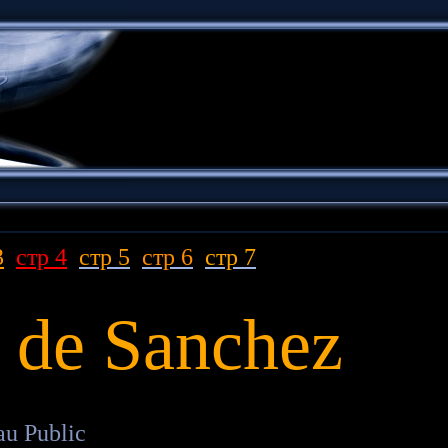
3
стр 4
с
тр 5
стр 6
стр 7
 de Sanchez
au Public