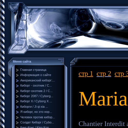
Меню сайта
Главная страница
стр 1
ст
р 2
стр 
Информация о сайте
Американский киборг:...
Киборг - охотник / C...
Maria
Киборг-охотник 2 / C...
Киборг 2087 / Cyborg...
Киборг X / Cyborg X ...
Киборги / Ji qi xia ...
Я киборг, но это нор...
Человек против кибор...
Chantier Interdit 
Солдат Киборг / Cybo...
Кинг-Конг / King Kon...