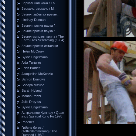
Зеркальная кожа / Th...
Зеркало, зеркало / M...
Земля, забытая време...
Lindsay Duncan
Земля против паука /...
Земля против паука /...
Земля умирает крича / The
Earth Dies Screaming (1964)
Земля против летающи...
Helen McCrory
Sylvia Engelmann
Aida Turturro
Erinn Bartlett
Jacqueline McKenzie
Saffron Burrows
Sonoya Mizuno
Sarah Hyland
Moana Pozzi
Julie Dreyfus
Sylvia Engelmann
Астральное Кунг-фу / Quan
jing / Spiritual Kung Fu 1978
Peaches
Гибель богов /
Götterdämmerung / The
Damned (1969)