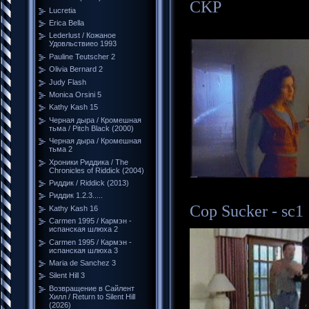
CKP
Lucretia
Erica Bella
Lederlust / Кожаное
Удовльствиео 1993
Pauline Teutscher 2
Olivia Bernard 2
Judy Flash
Monica Orsini 5
Kathy Kash 15
Черная дыра / Кромешная
тьма / Pitch Black (2000)
Черная дыра / Кромешная
тьма 2
Хроники Риддика / The
Chronicles of Riddick (2004)
Риддик / Riddick (2013)
Риддик 1.2.3.....
Cop Sucker - sc1
Kathy Kash 16
Carmen 1995 / Кармэн -
испанская шлюха 2
Carmen 1995 / Кармэн -
испанская шлюха 3
Maria de Sanchez 3
Silent Hill 3
Возвращение в Сайлент
Хилл / Return to Silent Hill
(2026)