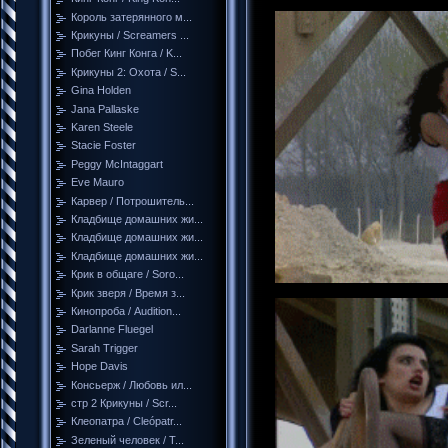
Король затерянного м...
Крикуны / Screamers ...
Побег Кинг Конга / K...
Крикуны 2: Охота / S...
Gina Holden
Jana Pallaske
Karen Steele
Stacie Foster
Peggy McIntaggart
Eve Mauro
Карвер / Потрошитель...
Кладбище домашних жи...
Кладбище домашних жи...
Кладбище домашних жи...
Крик в общаге / Soro...
Крик зверя / Время з...
Кинопроба / Audition...
Darlanne Fluegel
Sarah Trigger
Hope Davis
Консьерж / Любовь ил...
стр 2 Крикуны / Scr...
Клеопатра / Cleópatr...
Зеленый человек / T...