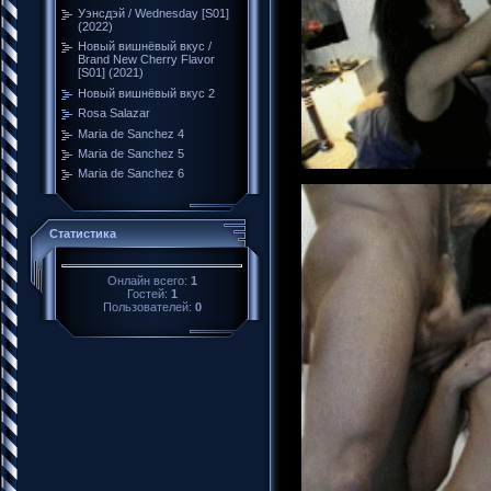
Уэнсдэй / Wednesday [S01]
(2022)
Новый вишнёвый вкус /
Brand New Cherry Flavor
[S01] (2021)
Новый вишнёвый вкус 2
Rosa Salazar
Maria de Sanchez 4
Maria de Sanchez 5
Maria de Sanchez 6
Статистика
Онлайн всего:
1
Гостей:
1
Пользователей:
0