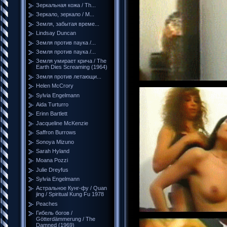
Зеркальная кожа / Th...
Зеркало, зеркало / M...
Земля, забытая време...
Lindsay Duncan
Земля против паука /...
Земля против паука /...
Земля умирает крича / The
Earth Dies Screaming (1964)
Земля против летающи...
Helen McCrory
Sylvia Engelmann
Aida Turturro
Erinn Bartlett
Jacqueline McKenzie
Saffron Burrows
Sonoya Mizuno
Sarah Hyland
Moana Pozzi
Julie Dreyfus
Sylvia Engelmann
Астральное Кунг-фу / Quan
jing / Spiritual Kung Fu 1978
Peaches
Гибель богов /
Götterdämmerung / The
Damned (1969)