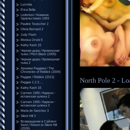
Lucretia
Erica Bella
Lederlust / Кожаное
Удовльствиео 1993
Pauline Teutscher 2
Olivia Bernard 2
Judy Flash
Monica Orsini 5
Kathy Kash 15
Черная дыра / Кромешная
тьма / Pitch Black (2000)
Черная дыра / Кромешная
тьма 2
Хроники Риддика / The
Chronicles of Riddick (2004)
Риддик / Riddick (2013)
North Pole 2 - 
Риддик 1.2.3.....
Kathy Kash 16
Carmen 1995 / Кармэн -
испанская шлюха 2
Carmen 1995 / Кармэн -
испанская шлюха 3
Maria de Sanchez 3
Silent Hill 3
Возвращение в Сайлент
Хилл / Return to Silent Hill
(2026)