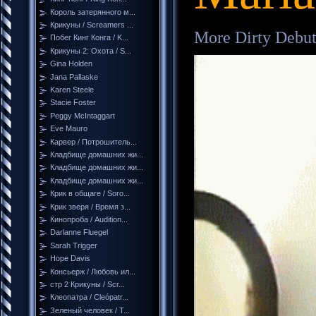
Король затерянного м...
Крикуны / Screamers ...
More Dirty Debut
Побег Кинг Конга / K...
Крикуны 2: Охота / S...
Gina Holden
Jana Pallaske
Karen Steele
Stacie Foster
Peggy McIntaggart
Eve Mauro
Карвер / Потрошитель...
Кладбище домашних жи...
Кладбище домашних жи...
Кладбище домашних жи...
Крик в общаге / Soro...
Крик зверя / Время з...
Кинопроба / Audition...
Darlanne Fluegel
Sarah Trigger
Hope Davis
Консьерж / Любовь ил...
стр 2 Крикуны / Scr...
Клеопатра / Cleópatr...
Зеленый человек / T...