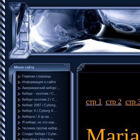
Меню сайта
Главная страница
Информация о сайте
Американский киборг:...
Киборг - охотник / C...
Киборг-охотник 2 / C...
с
тр 1
с
тр 2
стр 
Киборг 2087 / Cyborg...
Киборг X / Cyborg X ...
Киборги / Ji qi xia ...
Я киборг, но это нор...
Maria
Человек против кибор...
Солдат Киборг / Cybo...
Кинг-Конг / King Kon...