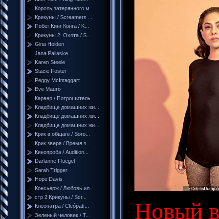
Король затерянного м...
Крикуны / Screamers ...
Побег Кинг Конга / K...
Крикуны 2: Охота / S...
Gina Holden
Jana Pallaske
Karen Steele
Stacie Foster
Peggy McIntaggart
Eve Mauro
Карвер / Потрошитель...
Кладбище домашних жи...
Кладбище домашних жи...
Кладбище домашних жи...
Крик в общаге / Soro...
Крик зверя / Время з...
Кинопроба / Audition...
Darlanne Fluegel
Sarah Trigger
Hope Davis
Консьерж / Любовь ил...
стр 2 Крикуны / Scr...
Новый 
Клеопатра / Cleópatr...
Зеленый человек / T...