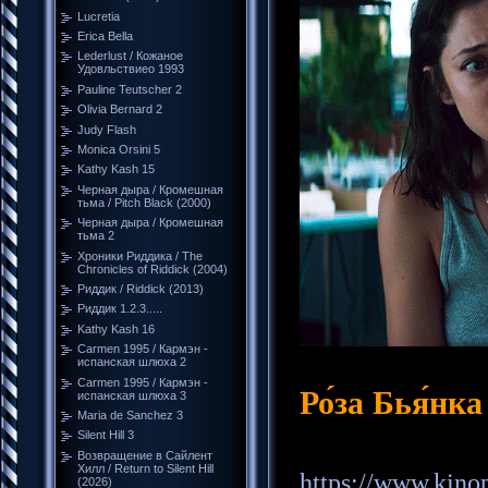
Lucretia
Erica Bella
Lederlust / Кожаное
Удовльствиео 1993
Pauline Teutscher 2
Olivia Bernard 2
Judy Flash
Monica Orsini 5
Kathy Kash 15
Черная дыра / Кромешная
тьма / Pitch Black (2000)
Черная дыра / Кромешная
тьма 2
Хроники Риддика / The
Chronicles of Riddick (2004)
Риддик / Riddick (2013)
Риддик 1.2.3.....
Kathy Kash 16
Carmen 1995 / Кармэн -
испанская шлюха 2
Carmen 1995 / Кармэн -
Ро́за Бья́нка
испанская шлюха 3
Maria de Sanchez 3
Silent Hill 3
Возвращение в Сайлент
Хилл / Return to Silent Hill
https://www.kin
(2026)