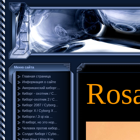
Меню сайта
Главная страница
Rosa
Информация о сайте
Американский киборг:...
Киборг - охотник / C...
Киборг-охотник 2 / C...
Киборг 2087 / Cyborg...
Киборг X / Cyborg X ...
Киборги / Ji qi xia ...
Я киборг, но это нор...
Человек против кибор...
Солдат Киборг / Cybo...
Кинг-Конг / King Kon...