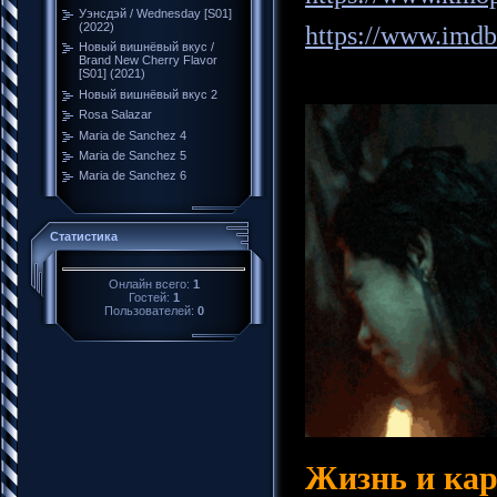
Уэнсдэй / Wednesday [S01]
(2022)
https://www.imd
Новый вишнёвый вкус /
Brand New Cherry Flavor
[S01] (2021)
Новый вишнёвый вкус 2
Rosa Salazar
Maria de Sanchez 4
Maria de Sanchez 5
Maria de Sanchez 6
Статистика
Онлайн всего:
1
Гостей:
1
Пользователей:
0
Жизнь и кар