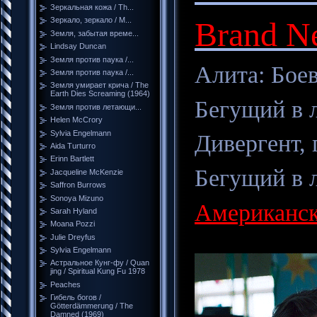
Зеркальная кожа / Th...
Brand Ne
Зеркало, зеркало / M...
Земля, забытая време...
Lindsay Duncan
Земля против паука /...
Алита: Боево
Земля против паука /...
Земля умирает крича / The
Earth Dies Screaming (1964)
Бегущий в л
Земля против летающи...
Helen McCrory
Sylvia Engelmann
Дивергент, 
Aida Turturro
Erinn Bartlett
Бегущий в л
Jacqueline McKenzie
Saffron Burrows
Sonoya Mizuno
Американска
Sarah Hyland
Moana Pozzi
Julie Dreyfus
Sylvia Engelmann
Астральное Кунг-фу / Quan
jing / Spiritual Kung Fu 1978
Peaches
Гибель богов /
Götterdämmerung / The
Damned (1969)